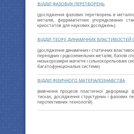
ВІДДІЛ ФАЗОВИХ ПЕРЕТВОРЕНЬ
(дослідження фазових перетворень в металоор
металів, феррімагнітних упорядкованих ста
криостатов для наукових досліджень)
ВІДДІЛ ТЕОРІЇ ДИНАМІЧНИХ ВЛАСТИВОСТЕЙ
(дослідження динамічних і статичних властивос
перехідних і рідкоземельних металів, базові с
низькорозмірні магнітні і сільнокорельовані си
багатофункціональні системи)
ВІДДІЛ ФІЗИЧНОГО МАТЕРІАЛОЗНАВСТВА
(вивчення процесів пластичної деформації ф
тисках, дослідження структурних і фазових п
перспективних технологій)