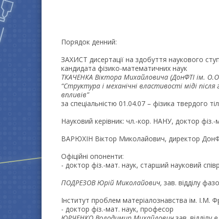
Порядок денний:
ЗАХИСТ дисертації на здобуття наукового сту
кандидата фізико-математичних наук
ТКАЧЕНКА Віктора Михайловича
(ДонФТІ ім. О.
“Структура і механічні властивості міді після
впливів”
за спеціальністю 01.04.07 – фізика твердого тіл
Науковий керівник: чл.-кор. НАНУ, доктор фіз.-
ВАРЮХІН Віктор Миколайович, директор ДонФТІ
Офіційні опоненти:
- доктор фіз.-мат. наук, старший науковий спів
ПОДРЕЗОВ Юрій Миколайович,
зав. відділу фа
Інститут проблем матеріалознавства ім. І.М. 
- доктор фіз.-мат. наук, професор
ЮРЧЕНКО Володимир Михайлович,
зав. відділу