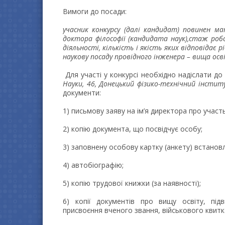
Вимоги до посади:
учасник конкурсу (далі кандидат) повинен м
доктора філософії (кандидата наук),стаж ро
діяльності, кількість і якість яких відповідає 
наукову посаду провідного інженера – вища осві
Для участі у конкурсі необхідно надіслати до
Науки, 46, Донецький фізико-технічний інстит
документи:
1) письмову заяву на ім’я директора про участь
2) копію документа, що посвідчує особу;
3) заповнену особову картку (анкету) встанов
4) автобіографію;
5) копію трудової книжки (за наявності);
6) копії документів про вищу освіту, підв
присвоєння вченого звання, військового квитк