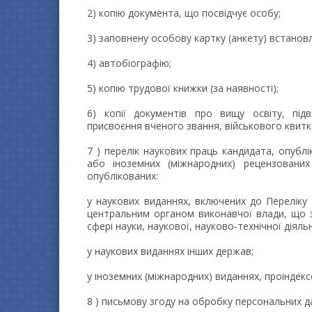
2) копію документа, що посвідчує особу;
3) заповнену особову картку (анкету) встанов
4) автобіографію;
5) копію трудової книжки (за наявності);
6) копії документів про вищу освіту, підв
присвоєння вченого звання, військового квитк
7 ) перелік наукових праць кандидата, опублі
або іноземних (міжнародних) рецензованих
опублікованих:
у наукових виданнях, включених до Переліку
центральним органом виконавчої влади, що з
сфері науки, наукової, науково-технічної діяльн
у наукових виданнях інших держав;
у іноземних (міжнародних) виданнях, проіндек
8 ) письмову згоду на обробку персональних д