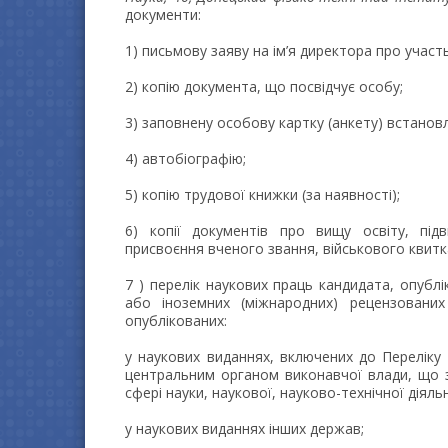
документи:
1) письмову заяву на ім’я директора про участь
2) копію документа, що посвідчує особу;
3) заповнену особову картку (анкету) встанов
4) автобіографію;
5) копію трудової книжки (за наявності);
6) копії документів про вищу освіту, підв
присвоєння вченого звання, військового квитк
7 ) перелік наукових праць кандидата, опублі
або іноземних (міжнародних) рецензованих
опублікованих:
у наукових виданнях, включених до Переліку
центральним органом виконавчої влади, що з
сфері науки, наукової, науково-технічної діяльн
у наукових виданнях інших держав;