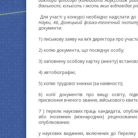
доктора філософії (кандидата наук),стаж ро
діяльності, кількість і якість яких відповідає 
Для участі у конкурсі необхідно надіслати до
Науки, 46, Донецький фізико-технічний інстит
документи:
1) письмову заяву на ім’я директора про участь
2) копію документа, що посвідчує особу;
3) заповнену особову картку (анкету) встанов
4) автобіографію;
5) копію трудової книжки (за наявності);
6) копії документів про вищу освіту, підв
присвоєння вченого звання, військового квитк
7 ) перелік наукових праць кандидата, опублі
або іноземних (міжнародних) рецензованих
опублікованих:
у наукових виданнях, включених до Переліку