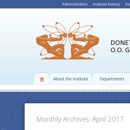
Administration
Institute history
In
DONET
O.O. 
About the Institute
Departments
Monthly Archives:
April 2017