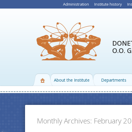
Administration
Institute history
In
DONET
O.O. 
About the Institute
Departments
Monthly Archives:
February 2