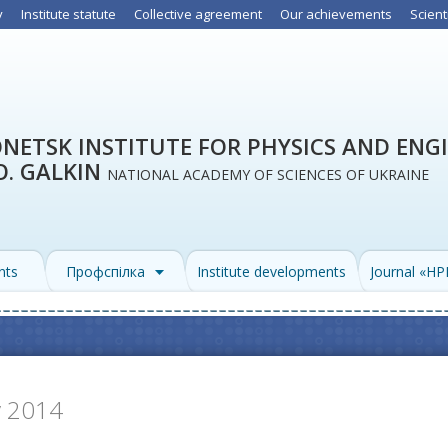
y
Institute statute
Collective agreement
Our achievements
Scient
NETSK INSTITUTE FOR PHYSICS AND ENG
O. GALKIN
NATIONAL ACADEMY OF SCIENCES OF UKRAINE
nts
Профспілка
Institute developments
Journal «H
y 2014