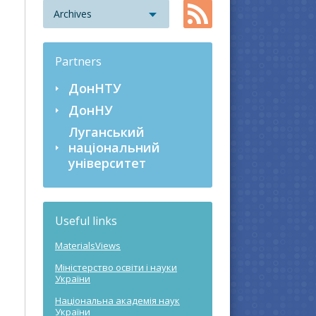
Archives
Partners
ДонНТУ
ДонНУ
Луганський
національний
університет
Useful links
MaterialsViews
Міністерство освіти і науки
України
Національна академія наук
України