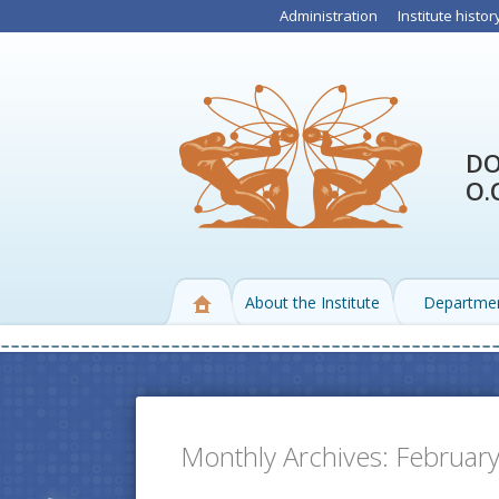
Administration
Institute histor
DO
O.
About the Institute
Departme
Monthly Archives:
Februar