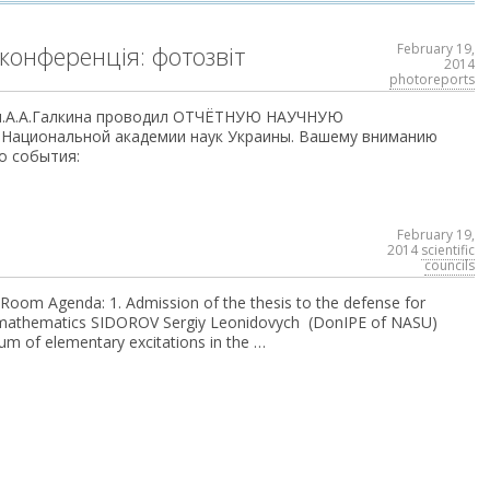
 конференція: фотозвіт
February 19,
2014
photoreports
им.А.А.Галкина проводил ОТЧЁТНУЮ НАУЧНУЮ
ациональной академии наук Украины. Вашему вниманию
о события:
February 19,
2014
scientific
councils
 Room Agenda: 1. Admission of the thesis to the defense for
nd mathematics SIDOROV Sergiy Leonidovych (DonIPE of NASU)
rum of elementary excitations in the …