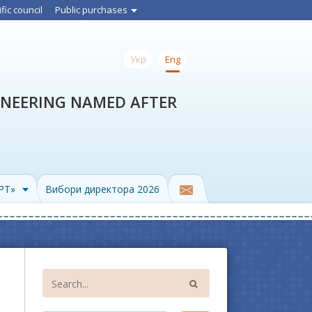
ific council
Public purchases
Укр
Eng
INEERING NAMED AFTER
PPT»
Вибори директора 2026