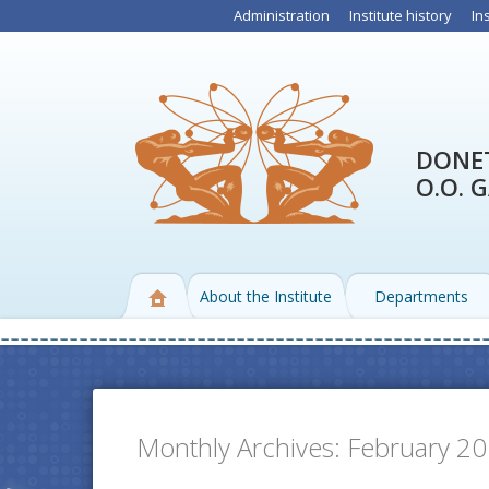
Administration
Institute history
In
DONET
O.O. 
About the Institute
Departments
Monthly Archives:
February 2